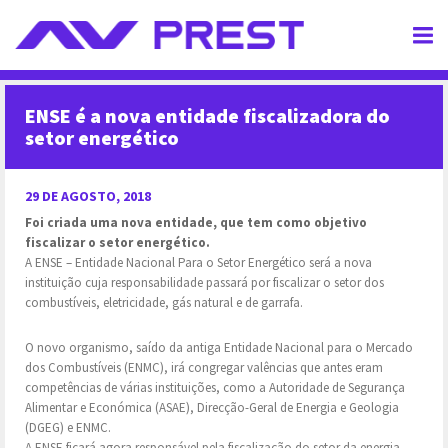
APOIO COMUNITÁRIO
ENSE é a nova entidade fiscalizadora do
setor energético
EMPRESA
29 DE AGOSTO, 2018
SERVIÇOS
Foi criada uma nova entidade, que tem como objetivo
fiscalizar o setor energético.
CLIENTES
A ENSE – Entidade Nacional Para o Setor Energético será a nova
instituição cuja responsabilidade passará por fiscalizar o setor dos
PORTFÓLIO
combustíveis, eletricidade, gás natural e de garrafa.
O novo organismo, saído da antiga Entidade Nacional para o Mercado
PT
EN
dos Combustíveis (ENMC), irá congregar valências que antes eram
competências de várias instituições, como a Autoridade de Segurança
Alimentar e Económica (ASAE), Direcção-Geral de Energia e Geologia
(DGEG) e ENMC.
A ENSE ficará agora responsável pela fiscalização do setor da energia,